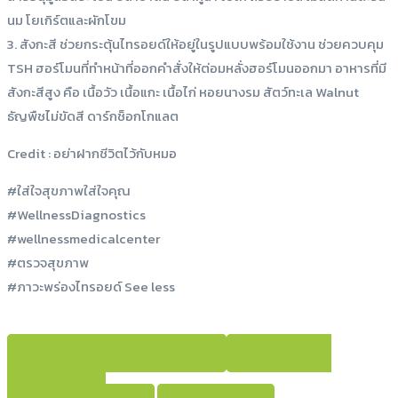
นม โยเกิร์ตและผักโขม
3. สังกะสี ช่วยกระตุ้นไทรอยด์ให้อยู่ในรูปแบบพร้อมใช้งาน ช่วยควบคุม
TSH ฮอร์โมนที่ทำหน้าที่ออกคำสั่งให้ต่อมหลั่งฮอร์โมนออกมา อาหารที่มี
สังกะสีสูง คือ เนื้อวัว เนื้อแกะ เนื้อไก่ หอยนางรม สัตว์ทะเล Walnut
ธัญพืชไม่ขัดสี ดาร์กช็อกโกแลต
Credit : อย่าฝากชีวิตไว้กับหมอ
#ใส่ใจสุขภาพใส่ใจคุณ
#WellnessDiagnostics
#wellnessmedicalcenter
#ตรวจสุขภาพ
#ภาวะพร่องไทรอยด์ See less
SHARE ON FACEBOOK
SHARE ON
TWITTER