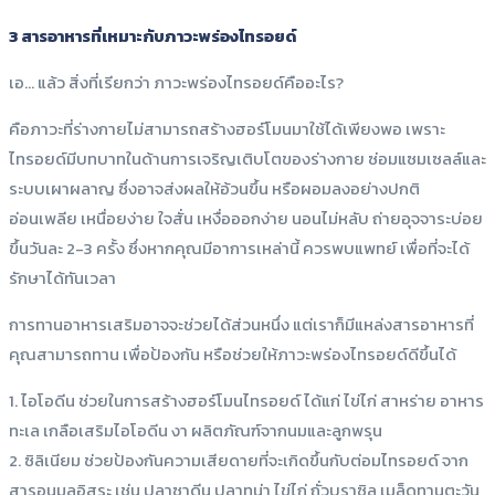
3 สารอาหารที่เหมาะกับภาวะพร่องไทรอยด์
เอ… แล้ว สิ่งที่เรียกว่า ภาวะพร่องไทรอยด์คืออะไร?
คือภาวะที่ร่างกายไม่สามารถสร้างฮอร์โมนมาใช้ได้เพียงพอ เพราะ
ไทรอยด์มีบทบาทในด้านการเจริญเติบโตของร่างกาย ซ่อมแซมเซลล์และ
ระบบเผาผลาญ ซึ่งอาจส่งผลให้อ้วนขึ้น หรือผอมลงอย่างปกติ
อ่อนเพลีย เหนื่อยง่าย ใจสั่น เหงื่อออกง่าย นอนไม่หลับ ถ่ายอุจจาระบ่อย
ขึ้นวันละ 2-3 ครั้ง ซึ่งหากคุณมีอาการเหล่านี้ ควรพบแพทย์ เพื่อที่จะได้
รักษาได้ทันเวลา
การทานอาหารเสริมอาจจะช่วยได้ส่วนหนึ่ง แต่เราก็มีแหล่งสารอาหารที่
คุณสามารถทาน เพื่อป้องกัน หรือช่วยให้ภาวะพร่องไทรอยด์ดีขึ้นได้
1. ไอโอดีน ช่วยในการสร้างฮอร์โมนไทรอยด์ ได้แก่ ไข่ไก่ สาหร่าย อาหาร
ทะเล เกลือเสริมไอโอดีน งา ผลิตภัณฑ์จากนมและลูกพรุน
2. ซิลิเนียม ช่วยป้องกันความเสียดายที่จะเกิดขึ้นกับต่อมไทรอยด์ จาก
สารอนุมูลอิสระ เช่น ปลาซาดีน ปลาทูน่า ไข่ไก่ ถั่วบราซิล เมล็ดทานตะวัน