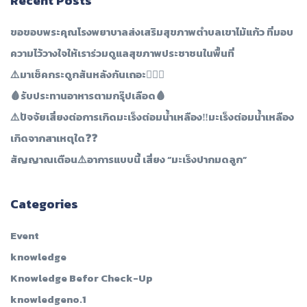
Recent Posts
ขอขอบพระคุณโรงพยาบาลส่งเสริมสุขภาพตำบลเขาไม้แก้ว ที่มอบ
ความไว้วางใจให้เราร่วมดูแลสุขภาพประชาชนในพื้นที่
⚠️มาเช็คกระดูกสันหลังกันเถอะ👩🏻‍⚕️
🩸รับประทานอาหารตามกรุ๊ปเลือด🩸
⚠️ปัจจัยเสี่ยงต่อการเกิดมะเร็งต่อมน้ำเหลือง‼️มะเร็งต่อมน้ำเหลือง
เกิดจากสาเหตุใด❓❓
สัญญาณเตือน⚠️อาการแบบนี้ เสี่ยง “มะเร็งปากมดลูก”
Categories
Event
knowledge
Knowledge Befor Check-Up
knowledgeno.1