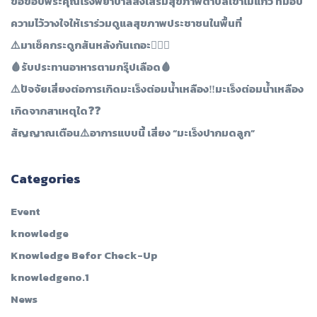
ขอขอบพระคุณโรงพยาบาลส่งเสริมสุขภาพตำบลเขาไม้แก้ว ที่มอบ
ความไว้วางใจให้เราร่วมดูแลสุขภาพประชาชนในพื้นที่
⚠️มาเช็คกระดูกสันหลังกันเถอะ👩🏻‍⚕️
🩸รับประทานอาหารตามกรุ๊ปเลือด🩸
⚠️ปัจจัยเสี่ยงต่อการเกิดมะเร็งต่อมน้ำเหลือง‼️มะเร็งต่อมน้ำเหลือง
เกิดจากสาเหตุใด❓❓
สัญญาณเตือน⚠️อาการแบบนี้ เสี่ยง “มะเร็งปากมดลูก”
Categories
Event
knowledge
Knowledge Befor Check-Up
knowledgeno.1
News