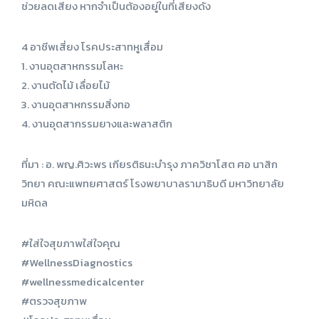
ช่วยลดเสียง หากจำเป็นต้องอยู่ในที่เสียงดัง
4 อาชีพเสี่ยง โรคประสาทหูเสื่อม
1. งานอุตสาหกรรมโลหะ
2. งานตัดไม้ เลื่อยไม้
3. งานอุตสาหกรรมสิ่งทอ
4. งานอุตสากรรมยางและพลาสติก
ที่มา : อ. พญ.ศิวะพร เกียรติธนะบำรุง ภาควิชาโสต ศอ นาสิก
วิทยา คณะแพทยศาสตร์ โรงพยาบาลรามาธิบดี มหาวิทยาลัย
มหิดล
#ใส่ใจสุขภาพใส่ใจคุณ
#WellnessDiagnostics
#wellnessmedicalcenter
#ตรวจสุขภาพ