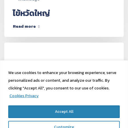
ไข้หวัดใหญ่
Read more
August 27, 2024
Editor Wellness
knowledge
We use cookies to enhance your browsing experience, serve
personalized ads or content, and analyze our traffic. By
HDL ไขมันดี และ LDL ไขมันเลว
clicking "Accept All", you consent to our use of cookies.
Cookies Privacy
Read more
Accept All
Customize