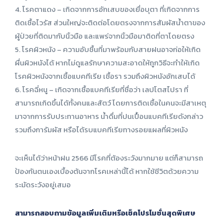
4. โรคตาแดง – เกิดจากการอักเสบของเยื่อบุตา ที่เกิดจากการ
ติดเชื้อไวรัส ส่วนใหญ่จะติดต่อโดยตรงจากการสัมผัสน้ำตาของ
ผู้ป่วยที่ติดมากับนิ้วมือ และแพร่จากนิ้วมือมาติดที่ตาโดยตรง
5. โรคผิวหนัง – ความอับชื้นที่มาพร้อมกับสายฝนอาจก่อให้เกิด
ผื่นผิวหนังได้ หากไม่ดูแลรักษาความสะอาดให้ถูกวิธีจะทำให้เกิด
โรคผิวหนังจากเชื้อแบคทีเรีย เชื้อรา รวมถึงผิวหนังอักเสบได้
6. โรคฉี่หนู – เกิดจากเชื้อแบคทีเรียที่ชื่อว่า เลปโตสไปรา ที่
สามารถเกิดขึ้นได้ทั้งคนและสัตว์ โดยการติดเชื้อในคนจะมีสาเหตุ
มาจากการรับประทานอาหาร น้ำดื่มที่ปนเปื้อนแบคทีเรียดังกล่าว
รวมถึงการัมผัส หรือได้รบแบคทีเรียทางรอยแผลที่ผิวหนัง
จะเห็นได้ว่าหน้าฝน 2566 มีโรคที่ต้องระวังมากมาย แต่ก็สามารถ
ป้องกันตนเองเบื้องต้นจากโรคเหล่านี้ได้ หากใช้ชีวิตด้วยความ
ระมัดระวังอยู่เสมอ
สามารถสอบถามข้อมูลเพิ่มเติมหรือเช็คโปรโมชั่นสุดพิเศษ