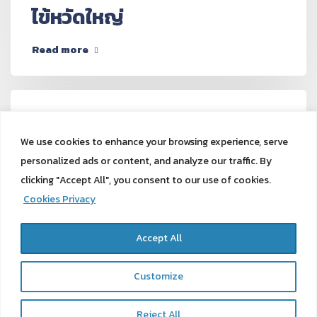
ไข้หวัดใหญ่
Read more
We use cookies to enhance your browsing experience, serve
August 27, 2024
Editor Wellness
personalized ads or content, and analyze our traffic. By
knowledge
clicking "Accept All", you consent to our use of cookies.
HDL ไขมันดี และ LDL ไขมันเลว
Cookies Privacy
Read more
Accept All
Customize
Reject All