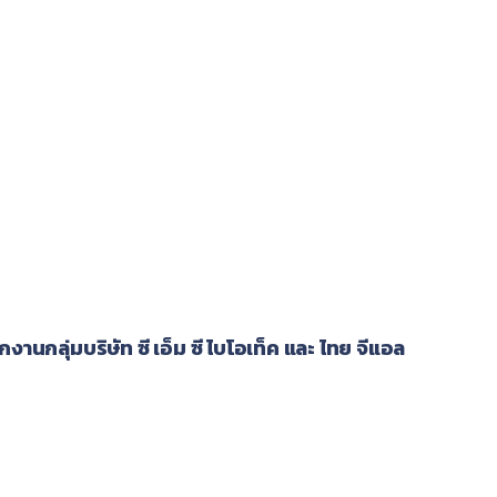
นกลุ่มบริษัท ซี เอ็ม ซี ไบโอเท็ค และ ไทย จีแอล